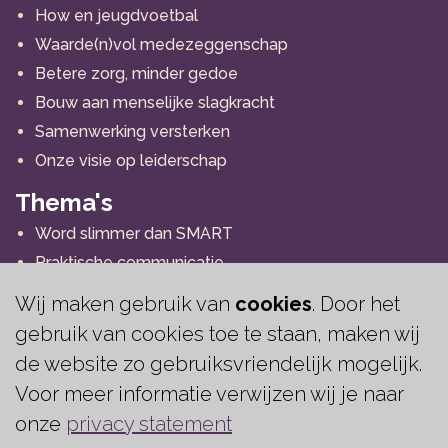
How en jeugdvoetbal
Waarde(n)vol medezeggenschap
Betere zorg, minder gedoe
Bouw aan menselijke slagkracht
Samenwerking versterken
Onze visie op leiderschap
Thema's
Word slimmer dan SMART
Praktische communicatie
Persoonlijk Leiderschap
Wij maken gebruik van
cookies
. Door het
Leiderschap
gebruik van cookies toe te staan, maken wij
Binden en boeien
de website zo gebruiksvriendelijk mogelijk.
Personal Coaching
Voor meer informatie verwijzen wij je naar
Executive Coaching
onze
privacy statement
Projecten leiden