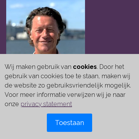
Wij maken gebruik van
cookies
. Door het
gebruik van cookies toe te staan, maken wij
de website zo gebruiksvriendelijk mogelijk.
Voor meer informatie verwijzen wij je naar
Jeroen Siedenburg
onze
privacy statement
Managing Partner
Toestaan
+31 (0)6 22 89 25 37