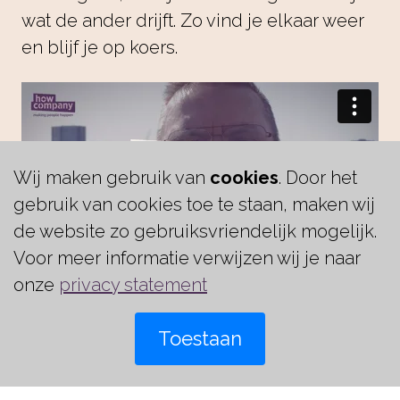
wat de ander drijft. Zo vind je elkaar weer
en blijf je op koers.
Wij maken gebruik van
cookies
. Door het
gebruik van cookies toe te staan, maken wij
de website zo gebruiksvriendelijk mogelijk.
Voor meer informatie verwijzen wij je naar
onze
privacy statement
Wanneer je echt wil investeren in
Toestaan
mensen en ze wil laten groeien, zijn
m
de programma’s van How Company
ko